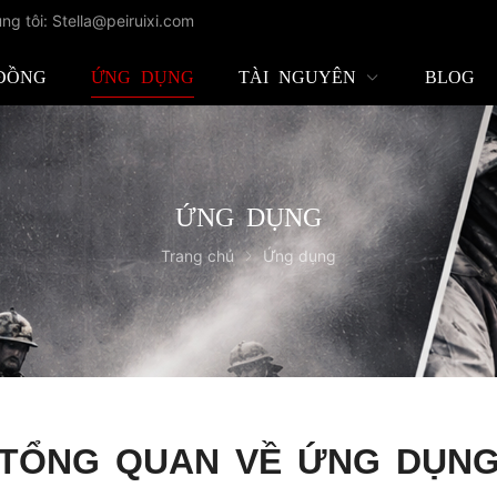
ng tôi: Stella@peiruixi.com
ĐỒNG
ỨNG DỤNG
TÀI NGUYÊN
BLOG
ỨNG DỤNG
Trang chủ
Ứng dụng
TỔNG QUAN VỀ ỨNG DỤN