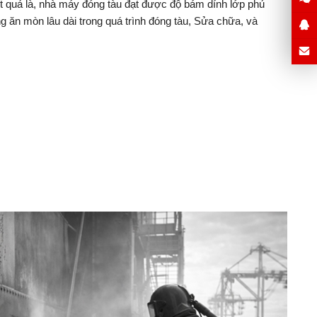
ết quả là, nhà máy đóng tàu đạt được độ bám dính lớp phủ
g ăn mòn lâu dài trong quá trình đóng tàu, Sửa chữa, và