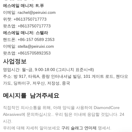
에스
에일 매니저: R.푸
이메일: rachel@peiruixi.com
위챗: +8613750717773
왓츠앱: +8613750717773
에스
에일 매니저:
스텔라
핸드폰: +86-157 0589 2353
이메일: stella@peiruixi.com
왓츠앱: +8615705892353
사업정보
영업시간: 월~금, 9:00-18:00 (그리니치 표준시+8)
주소: 방 917, 타워A, 중랑 인터내셔널 빌딩, 101 게이트 로드, 첸다오
가도, 딩하이구, 저우산, 저장성, 중국
메시지를 남겨주세요
직접적인 의사소통을 위해, 아래 양식을 사용하여 DiamondCore
Abrasives에 문의하십시오.. 우리 팀은 이내에 응답할 것입니다. 24
시간.
우리에 대해 자세히 알아보세요
구리 슬래그 연마제
명세서.