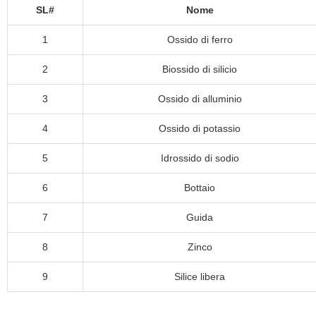
SL#
Nome
1
Ossido di ferro
2
Biossido di silicio
3
Ossido di alluminio
4
Ossido di potassio
5
Idrossido di sodio
6
Bottaio
7
Guida
8
Zinco
9
Silice libera