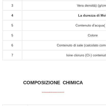
3
Vera densità) (g/cm
4
La durezza di Mo
5
Contenuto d'acqua(
5
Colore
6
Contenuto di sale (calcolato com
7
Ione cloruro (Cl-) contenu
COMPOSIZIONE CHIMICA